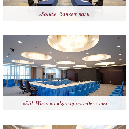
«Soluxe»банкет залы
«Silk Way» көпфункционалды залы