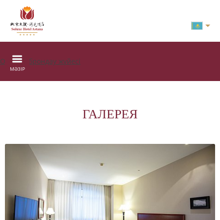
Онлайн брондау жүйесі
МӘЗІР
ГАЛЕРЕЯ