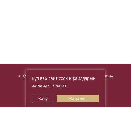
Қонақ үй «Beijing Palace Soluxe Hotel Astana»
©
Бұл веб-сайт cookie файлдарын
2026, Ресми сайт
жинайды.
Саясат
Заңды ережелер мен шарттар
Жабу
Жарайды