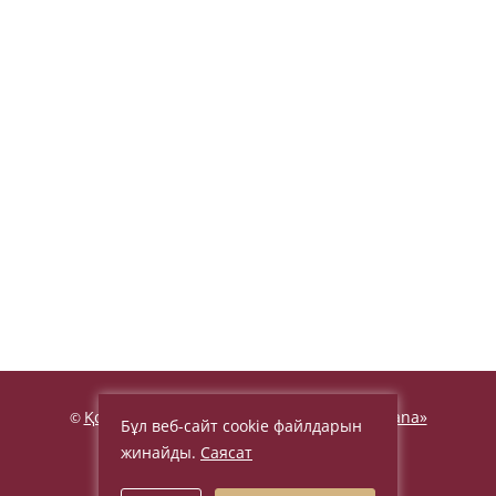
Қонақ үй «Beijing Palace Soluxe Hotel Astana»
©
Бұл веб-сайт cookie файлдарын
2026, Ресми сайт
жинайды.
Саясат
Заңды ережелер мен шарттар