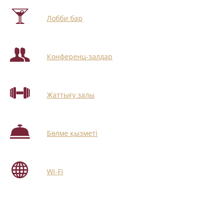
Лобби бар
Конференц-залдар
Жаттығу залы
Бөлме қызметі
Wi-Fi