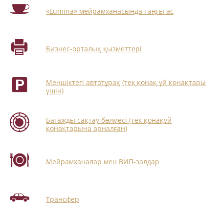
«Lumina» мейрамханасында таңғы ас
Бизнес-орталық қызметтері
Меншіктегі автотұрақ (тек қонақ үй қонақтары
үшін)
Багажды сақтау бөлмесі (тек қонақүй
қонақтарына арналған)
Мейрамханалар мен ВИП-залдар
Трансфер