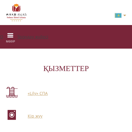
Онлайн брондау жүйесі
МӘЗІР
ҚЫЗМЕТТЕР
«Lily» СПА
Кір жуу