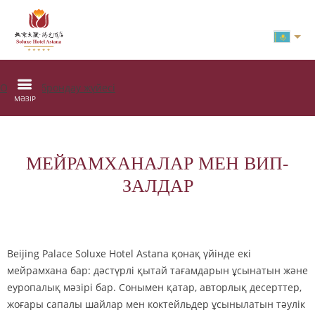
Онлайн брондау жүйесі
МӘЗІР
МЕЙРАМХАНАЛАР МЕН ВИП-
ЗАЛДАР
Beijing Palace Soluxe Hotel Astana қонақ үйінде екі
мейрамхана бар: дәстүрлі қытай тағамдарын ұсынатын және
еуропалық мәзірі бар. Сонымен қатар, авторлық десерттер,
жоғары сапалы шайлар мен коктейльдер ұсынылатын тәулік