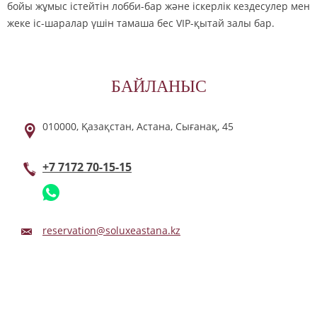
бойы жұмыс істейтін лобби-бар және іскерлік кездесулер мен
жеке іс-шаралар үшін тамаша бес VIP-қытай залы бар.
БАЙЛАНЫС
010000,
Қазақстан,
Астана,
Сығанақ,
45
+7 7172 70-15-15
reservation@soluxeastana.kz