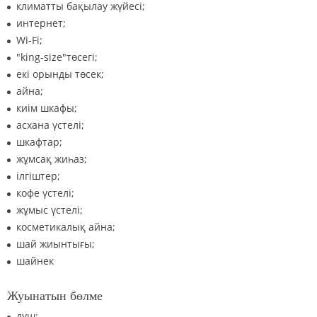
климатты бақылау жүйесі;
интернет;
Wi-Fi;
"king-size"төсегі;
екі орынды төсек;
айна;
киім шкафы;
асхана үстелі;
шкафтар;
жұмсақ жиһаз;
ілгіштер;
кофе үстелі;
жұмыс үстелі;
косметикалық айна;
шай жиынтығы;
шайнек
Жуынатын бөлме
душ;