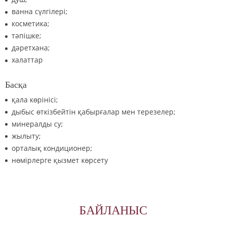
ванна сүлгілері;
косметика;
тәпішке;
дәретхана;
халаттар
Басқа
қала көрінісі;
дыбыс өткізбейтін қабырғалар мен терезелер;
минералды су;
жылыту;
орталық кондиционер;
нөмірлерге қызмет көрсету
БАЙЛАНЫС