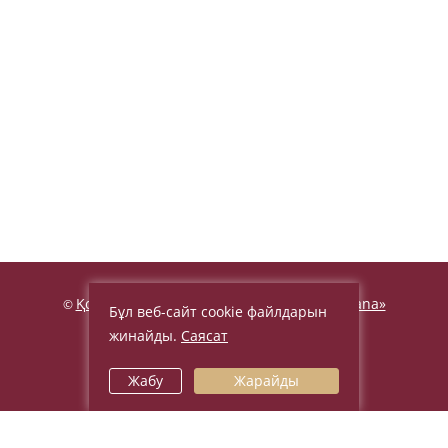
Қонақ үй «Beijing Palace Soluxe Hotel Astana»
©
Бұл веб-сайт cookie файлдарын
2026, Ресми сайт
жинайды.
Саясат
Заңды ережелер мен шарттар
Жабу
Жарайды