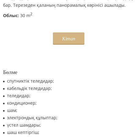
бар. Терезеден қаланың панорамалық көрінісі ашылады.
2
Облыс:
30 m
Кітап
Бөлме
спутниктік теледидар;
кабельдік теледидар;
теледидар;
кондиционер;
шам;
электрондық құлыптар;
үстел шамдары;
шаш кептіргіш;