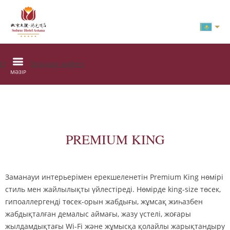
Онлайн брондау жүйесі
МӘЗІР
PREMIUM KING
Заманауи интерьерімен ерекшеленетін Premium King нөмірі
стиль мен жайлылықты үйлестіреді. Нөмірде king-size төсек,
гипоаллергенді төсек-орын жабдығы, жұмсақ жиһазбен
жабдықталған демалыс аймағы, жазу үстелі, жоғары
жылдамдықтағы Wi-Fi және жұмысқа қолайлы жарықтандыру